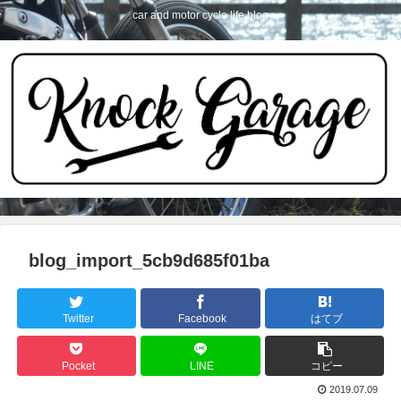
car and motor cycle life blog
blog_import_5cb9d685f01ba
Twitter
Facebook
はてブ
Pocket
LINE
コピー
2019.07.09