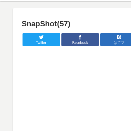
SnapShot(57)
Twitter
Facebook
はてブ