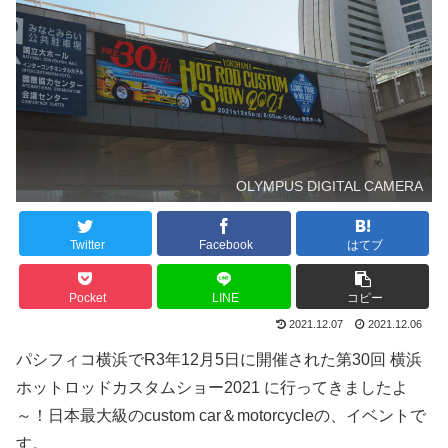
OLYMPUS DIGITAL CAMERA
Twitter
Facebook
はてブ
Pocket
LINE
コピー
2021.12.07
2021.12.06
パシフィコ横浜でR3年12月5日に開催された第30回 横浜
ホットロッドカスタムショー2021 に行ってきましたよ
～！日本最大級のcustom car＆motorcycleの、イベントで
す。