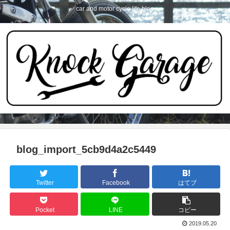
car and motor cycle life blog
blog_import_5cb9d4a2c5449
Twitter
Facebook
はてブ
Pocket
LINE
コピー
2019.05.20