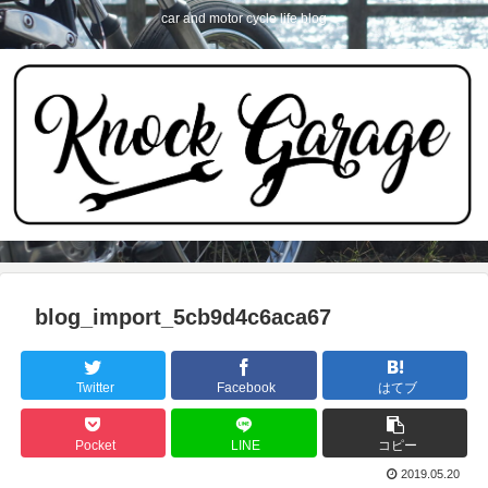
car and motor cycle life blog
blog_import_5cb9d4c6aca67
Twitter
Facebook
はてブ
Pocket
LINE
コピー
2019.05.20