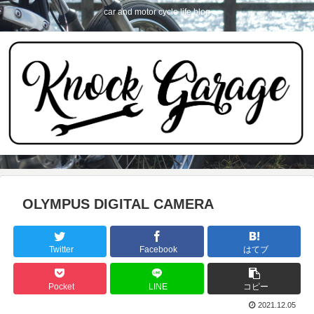
car and motor cycle life blog
OLYMPUS DIGITAL CAMERA
Twitter
Facebook
はてブ
Pocket
LINE
コピー
2021.12.05