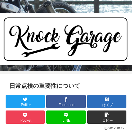
car and motor cycle life blog
日常点検の重要性について
Twitter
Facebook
はてブ
Pocket
LINE
コピー
2012.10.12