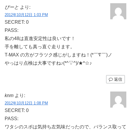
びーと
より:
2012年10月12日 1:03 PM
SECRET: 0
PASS:
私の48は直進安定性は良いです！
手を離しても真っ直ぐ走ります。
T-MAX の方がフラツク感じがしますね！(*￣∇￣)ノ
やっはり点検は大事ですね♪(*^▽^)/★*☆♪
返信
knm
より:
2012年10月12日 1:08 PM
SECRET: 0
PASS:
ワタシのスポは気持ち左気味だったので、バランス取って