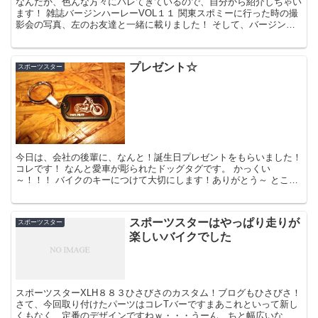
なんだか、色んな方々にバレてきているので、自分から紹介しちゃい
ます！ 雑誌バージンハーレーVOL１１ 関東スポミーに行った時の撮
影会の写真、左のお友達と一緒に載りました！ そして、バージンハ
ーレ...
プレゼント☆
スポーツスター
今日は、会社の後輩に、なんと！誕生日プレゼントをもらいました！
コレです！ なんと愛車が彫られたドッグタグです。 かっくい
～！！！ バイクのキーにつけて大切にします！ありがとう～ ところ
で。 ...
スポーツスターはやっぱり走りが
スポーツスター
楽しいバイクでした
スポーツスターXLH８８３ひさびさのカスタム！ブログもひさびさ！
さて、今回取り付けたパーツはコレTバーですまあこれといって新し
くもなく、定番のデザインですねｗ・・・うーん、ちと幅広いな