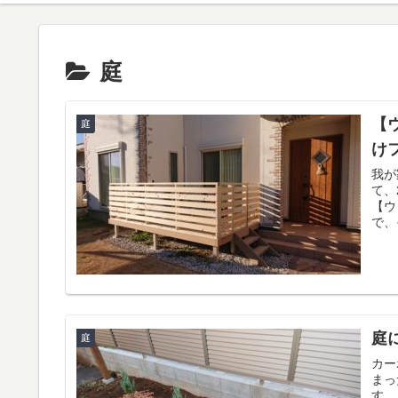
庭
【
庭
け
我が
て、
【ウ
で、
庭
庭
カー
まっ
す。 家の横にはお隣さんのフェンスがあっていいのですが、や