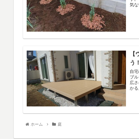
【
庭
う
自宅
ブル
広さにして！ でもウ
かる
ホーム
庭