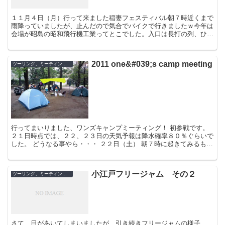
１１月４日（月）行って来ました稲妻フェスティバル朝７時近くまで
雨降っていましたが、止んだので気合でバイクで行きましたｗ今年は
会場が昭島の昭和飛行機工業ってとこでした。入口は長打の列、ひぇ
～会場内はすごい人！友達もベビーカー押しながら...
2011 one&#039;s camp meeting
ツーリング、ミーティング、イベン
行ってまいりました、ワンズキャンプミーティング！ 初参戦です。
２１日時点では、２２、２３日の天気予報は降水確率８０％ぐらいで
した。 どうなる事やら・・・ ２２日（土） 朝７時に起きてみるも、
雨は降って...
小江戸フリージャム その２
ツーリング、ミーティング、イベン
さて、日があいてしまいましたが、引き続きフリージャムの様子