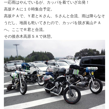
一応雨はやんでいるが、カッパを着ていざ出発！
高坂ＰＡに１０時集合予定。
高坂ＰＡで、Ｙ君とＫさん、Ｓさんと合流、雨は降らなそ
うだし、地面も乾いてきたので、カッパを脱ぎ嵐山ＰＡ
へ。ここでＲ君と合流。
その後赤木高原ＳＡで休憩。