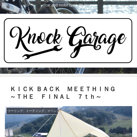
car and motor cycle life blog
ＫＩＣＫ ＢＡＣＫ ＭＥＥＴＨＩＮＧ
～ＴＨＥ ＦＩＮＡＬ ７ｔｈ～
ツーリング、ミーティング、イベン