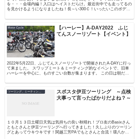
を・・・会場内編！入口はヘイストだらけ。最近街中でも走ってるの
を見かけるようになりましたね！長～い300Ｃ！いったいこのボディ
ーはどうやって延長しているのでしょう？車２個イチ...
【ハーレー】A-DAY2022 ふじ
Motor Cycle
てんスノーリゾート【イベント】
2022年5月22日、ふじてんスノーリゾートで開催されたA-DAYに行っ
て来ました。 スワップミート＆ミーティング的なイベントで、旧車
ハーレーを中心に、ものすごい台数が集まります。 この日は朝だけ
雨が怪しかったですが、雨には降ら...
スポスタ伊豆ツーリング ～点検
ツーリング、ミーティング、イベン
大事って言ったばかりだよね？～
１０月１３日土曜日天気は気持ちの良い秋晴れ！ブロ友のBasixさん
ともとさんと伊豆ツーリングへ行ってきました！久しぶりのツーリン
グとあってウキウキです！関越三芳PAでもとさんと合流！環八から
の東名海老名SAでBasixさんと集合です...