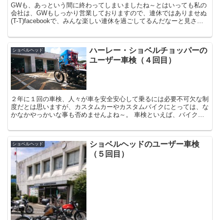
GWも、あっという間に終わってしまいましたね～とはいっても私の
会社は、GWもしっかり営業しておりますので、連休ではありませぬ
(T-T)facebookで、みんな楽しい連休を過ごしてるんだなーと見させ
てもらっておりました♪そんな中、1...
ハーレー・ショベルチョッパーの
ショベルヘッド
ユーザー車検（４回目）
２年に１回の車検、人々が車を安全安心して乗るには必要不可欠な制
度だとは思いますが、カスタムカーやカスタムバイクにとっては、な
かなかやっかいな事も否めませんよね～。 車検といえば、バイク屋
等のショップに任せるのが一般的です。指定工場を構...
ショベルヘッドのユーザー車検
ショベルヘッド
（５回目）