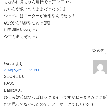
ちなみに角ちゃん運転でっ(￣▽￣;)へ
おいらが仮止めのままだったっ(–;)
ショベルはローターが全部緩んでたっ！
歳だから結構緩むねっ(笑)
山中湖良いねぇ～♪
今年も逝くぞぉ～♪
返信
knock
より:
2014年5月21日 3:21 PM
SECRET: 0
PASS:
Basixさん
ゆるみ対策はやっぱロックタイトですかね～まさかここ緩
むと思ってなかったので、ノーマークでした(^o^;)