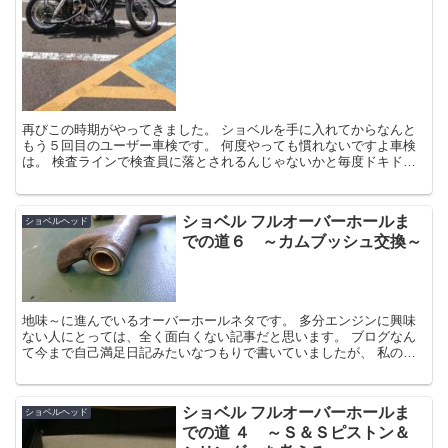
再びこの時期がやってきました。 ショベルを手に入れてからなんと
もう５回目のユーザー車検です。 何度やっても慣れないですよ車検
は。 検査ラインで検査員に落とされるんじゃないかと毎度ドキドキ
です。 では今回の車検の様子です、いってみ...
ショベル フルオーバーホールま
ショベルヘッド
での道６ ～カムブッシュ交換～
地味～に進んでいるオーバーホールネタです。 多分エンジンに興味
ない人にとっては、全く面白くない記事だと思います。 ブログなん
て今まで自己満足日記みたいなつもりで書いていましたが、 私の情
報が少しでも読者さんの参考になればと...
ショベル フルオーバーホールま
ショベルヘッド
での道 ４ ～Ｓ＆Ｓピストン＆