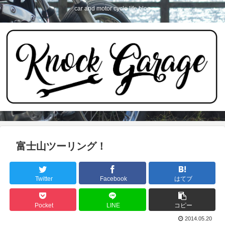
car and motor cycle life blog
富士山ツーリング！
Twitter
Facebook
はてブ
Pocket
LINE
コピー
2014.05.20