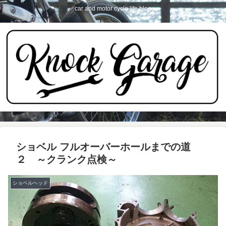
car and motor cycle life blog
ショベル フルオーバーホールまでの道
２ ～クランク点検～
ショベルヘッド