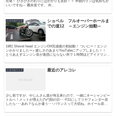
出発！ ひさびさのわりにはかかりも良好！？ 早朝のランは気持ちが
いいですね～ 圏央道です。 向...
ショベル フルオーバーホールま
ショベルヘッド
での道12 ～エンジン始動～
1981 Shovel head エンジンOH完成後の初始動！ ついにー！エンジ
ンかかりましたー♪ 嬉しさのあまりYouTubeにアップしました！！
とりあえずエンジン音が迷惑にならない所で１時間ほどアイドリン...
最近のアレコレ
ショベルヘッド
少し前ですが、やじんさん達が埼玉来たので、一緒にオーシャンビー
トルへ！メットが増えた(^o^)別の日･･･F21にしてリヤフェンダー戻
したら･･･あれ？なんか違う･･･バランスって大切ね。ホイール戻す
かリヤフェンダー戻すか悩んで、結...